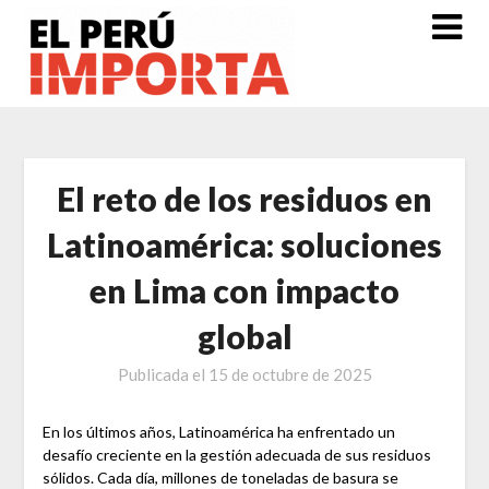
Saltar
al
contenido
El reto de los residuos en
Latinoamérica: soluciones
en Lima con impacto
global
Publicada el
15 de octubre de 2025
En los últimos años, Latinoamérica ha enfrentado un
desafío creciente en la gestión adecuada de sus residuos
sólidos. Cada día, millones de toneladas de basura se