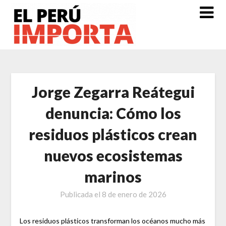
Saltar
al
contenido
Jorge Zegarra Reátegui
denuncia: Cómo los
residuos plásticos crean
nuevos ecosistemas
marinos
Publicada el
8 de enero de 2026
Los residuos plásticos transforman los océanos mucho más