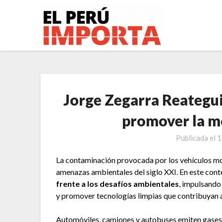
Saltar
al
contenido
Jorge Zegarra Reategui
promover la m
Publicada el
1
La contaminación provocada por los vehículos mo
amenazas ambientales del siglo XXI. En este cont
frente a los desafíos ambientales
, impulsando
y promover tecnologías limpias que contribuyan a
Automóviles, camiones y autobuses emiten gases